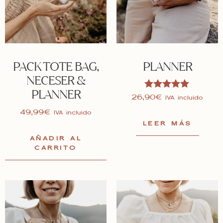
PACK TOTE BAG,
PLANNER
NECESER &
PLANNER
Valorado en
26,90
€
IVA incluido
5.00
49,99
€
de 5
IVA incluido
LEER MÁS
AÑADIR AL
CARRITO