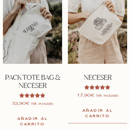
PACK TOTE BAG &
NECESER
NECESER
Valorado en
17,90
€
IVA incluido
5.00
Valorado en
32,90
€
IVA incluido
de 5
5.00
AÑADIR AL
de 5
CARRITO
AÑADIR AL
CARRITO